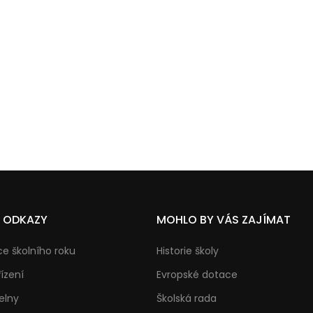
É ODKAZY
MOHLO BY VÁS ZAJÍMAT
e školního roku
Historie školy
řízení
Evropské dotace
elny
Školská rada