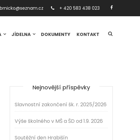
.brnicko@seznam.cz
+ 420 583 438 023
A
JÍDELNA
DOKUMENTY
KONTAKT
Nejnovější příspěvky
Slavnostní zakončení šk. r. 2025/2026
Výše školného v MŠ a ŠD od 1.9. 2026
Soutěžní den Hrabišín