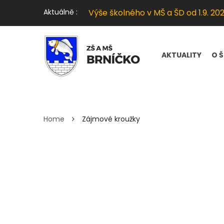
Slavnostní zakončení šk. r. 2025/2
Aktuálně :
Výše školného v MŠ a ŠD od 1.9. 20
Soutěžní den Hrabišín
Školní výlet Praha
Ekostezka Zábřeh
Slavnostní zakončení šk. r. 2025/2
AKTUALITY
O 
ZÁJMOVÉ KROUŽKY
Home
Zájmové kroužky