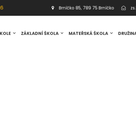
026
26
Brníčko 85, 789 75 Brníčko
zs
026
ŠKOLE
ZÁKLADNÍ ŠKOLA
MATEŘSKÁ ŠKOLA
DRUŽIN