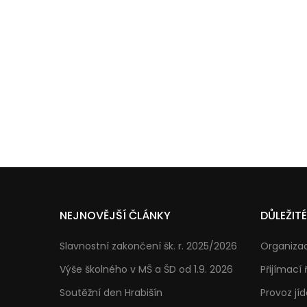
NEJNOVĚJŠÍ ČLÁNKY
DŮLEŽIT
Slavnostní zakončení šk. r. 2025/2026
Organizac
Výše školného v MŠ a ŠD od 1.9. 2026
Přijímací 
Soutěžní den Hrabišín
Provoz jíd