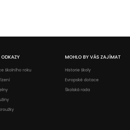
É ODKAZY
MOHLO BY VÁS ZAJÍMAT
e školního roku
Historie školy
řízení
Evropské dotace
elny
Školská rada
užiny
kroužky