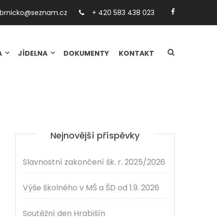
.brnicko@seznam.cz
+ 420 583 438 023
A
JÍDELNA
DOKUMENTY
KONTAKT
Nejnovější příspěvky
Slavnostní zakončení šk. r. 2025/2026
Výše školného v MŠ a ŠD od 1.9. 2026
Soutěžní den Hrabišín