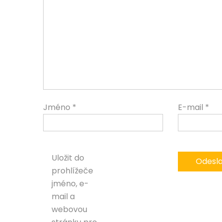
Jméno
*
E-mail
*
Uložit do
prohlížeče
jméno, e-
mail a
webovou