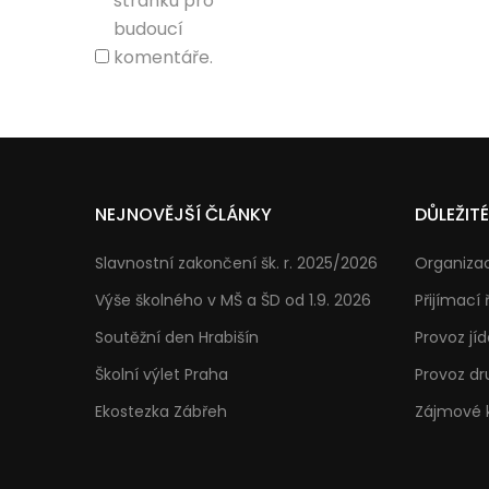
stránku pro
budoucí
komentáře.
NEJNOVĚJŠÍ ČLÁNKY
DŮLEŽIT
Slavnostní zakončení šk. r. 2025/2026
Organizac
Výše školného v MŠ a ŠD od 1.9. 2026
Přijímací 
Soutěžní den Hrabišín
Provoz jíd
Školní výlet Praha
Provoz dr
Ekostezka Zábřeh
Zájmové 