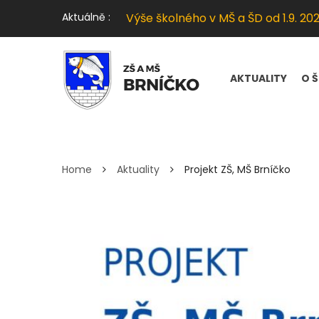
Slavnostní zakončení šk. r. 2025/2
Aktuálně :
Výše školného v MŠ a ŠD od 1.9. 20
Soutěžní den Hrabišín
Školní výlet Praha
Ekostezka Zábřeh
Slavnostní zakončení šk. r. 2025/2
AKTUALITY
O 
PROJEKT ZŠ, MŠ BRNÍČK
Home
Aktuality
Projekt ZŠ, MŠ Brníčko
12
Zář