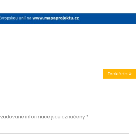
Drakiáda
yžadované informace jsou označeny
*