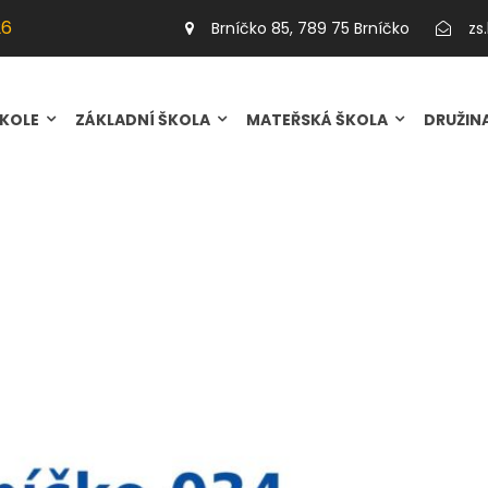
026
26
Brníčko 85, 789 75 Brníčko
zs
026
ŠKOLE
ZÁKLADNÍ ŠKOLA
MATEŘSKÁ ŠKOLA
DRUŽIN
O