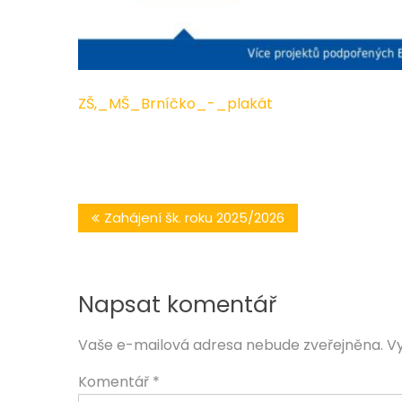
ZŠ,_MŠ_Brníčko_-_plakát
Navigace
Zahájení šk. roku 2025/2026
pro
příspěvek
Napsat komentář
Vaše e-mailová adresa nebude zveřejněna.
V
Komentář
*