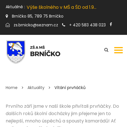
Slavnostní zakončení šk. r. 2025/2026
Aktuálně :
Výše školného v MŠ a ŠD od 1.9. 2026
Soutěžní den Hrabišín
Brníčko 85, 789 75 Brníčko
Školní výlet Praha
Ekostezka Zábřeh
zs.brnicko@seznam.cz
+ 420 583 438 023
Slavnostní zakončení šk. r. 2025/2026
VÍTÁNÍ PRVŇÁČKŮ
Home
Aktuality
Vítání prvňáčků
Prvního září jsme v naší škole přivítali prvňáčky. Do
dalších roků školní docházky jim přejeme jen to
nejlepší, mnoho úspěchů a spousty kamarádů! Ať